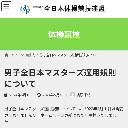
コ
ナ
ン
ビ
テ
ゲ
ン
ー
ツ
シ
へ
ョ
体操競技
ス
ン
キ
に
ッ
移
プ
動
TOP
体操競技
男子全日本マスターズ適用規則について
男子全日本マスターズ適用規則
について
最
2024年5月18日
2024年5月18日
篠原 千代三
終
更
男子全日本マスターズ適用規則については、2022年4月１日以降変
新
日
更はありませんが、ホームページ更新にあたり掲載いたしまし
時
た。
: