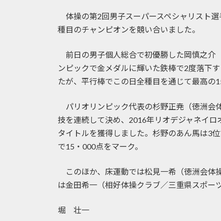
日
時
体操の第2回男子スーパースペシャリスト選
:
種目のチャンピオンを競い合いました。
前日の男子個人総合で初優勝した岡慎之介（
ンピックで金メダルに輝いた鉄棒で2度落下す
たが、平行棒でこの日全種目を通じて最高の1
パリオリンピック代表の杉野正尭（徳洲会体
技を連続して決め、2016年リオデジャネイ
タイトルを獲得しました。杉野のあん馬は3
で15・000点をマーク。
このほか、床運動では松見一希（徳洲会体操
は金田希一（相好体操クラブ／三重県スポー
堀 壮一