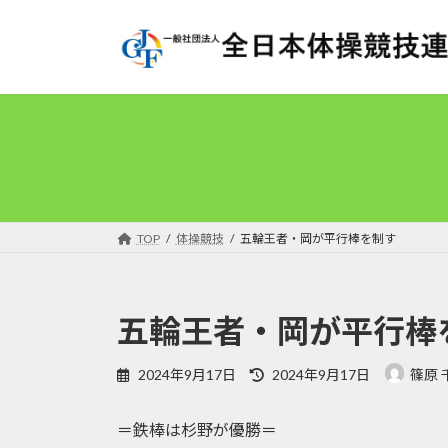
コ
ナ
ン
ビ
テ
ゲ
ン
ー
ツ
シ
へ
ョ
ス
ン
キ
に
ッ
移
プ
動
TOP
体操競技
五輪王者・岡が平行棒を制す
五輪王者・岡が平行棒
最
2024年9月17日
2024年9月17日
篠原 
終
更
＝鉄棒は杉野が優勝＝
新