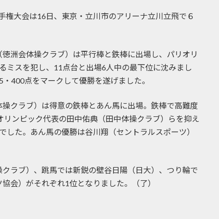
手権大会は16日、東京・立川市のアリーナ立川立飛で６
徳洲会体操クラブ）は平行棒と鉄棒に出場し、パリオリ
るミスを犯し、11点台と出場6人中の最下位に沈みまし
5・400点をマークして優勝を遂げました。
操クラブ）は得意の鉄棒とあん馬に出場。鉄棒で高難度
ロオリンピック代表の田中佑典（田中体操クラブ）らを抑え
位でした。あん馬の優勝は谷川翔（セントラルスポーツ）
クラブ）、跳馬では新鋭の壁谷日陽（日大）、つり輪で
ツ協会）がそれぞれ1位となりました。（了）